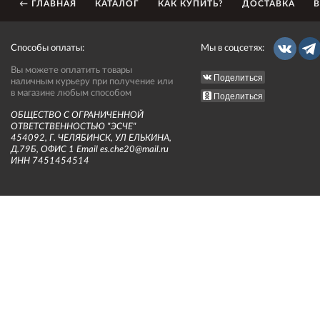
← ГЛАВНАЯ
КАТАЛОГ
КАК КУПИТЬ?
ДОСТАВКА
В
Способы оплаты:
Мы в соцсетях:
Вы можете оплатить товары
Поделиться
наличным курьеру при получение или
в магазине любым способом
Поделиться
ОБЩЕСТВО С ОГРАНИЧЕННОЙ
ОТВЕТСТВЕННОСТЬЮ "ЭСЧЕ"
454092, Г. ЧЕЛЯБИНСК, УЛ ЕЛЬКИНА,
Д.79Б, ОФИС 1 Email es.che20@mail.ru
ИНН 7451454514