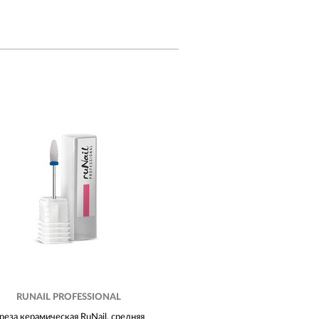
RUNAIL PROFESSIONAL
реза керамическая RuNail, средняя