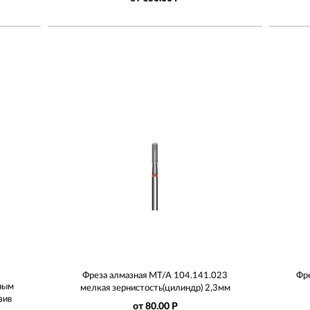
Фреза алмазная МТ/А 104.141.023
Фре
нным
мелкая зернистость(цилиндр) 2,3мм
зив
от 80.00 Р