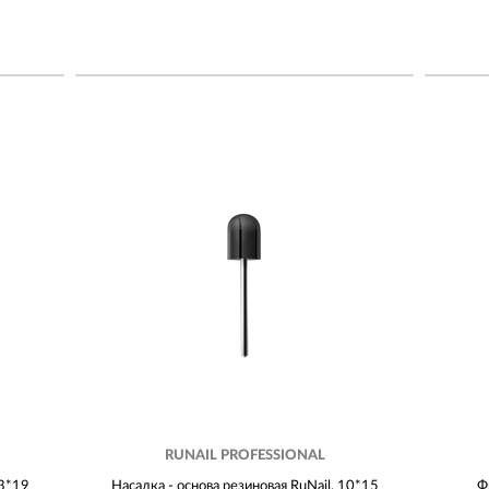
RUNAIL PROFESSIONAL
13*19
Насадка - основа резиновая RuNail, 10*15
Ф