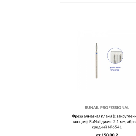
RUNAIL PROFESSIONAL
Фреза алмазная пламя (с закругле
концом), RuNail диам.: 2,1 мм, абра
средний №6541
от 150.00 Р