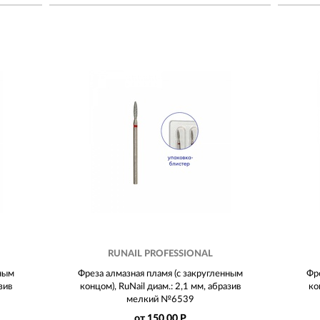
RUNAIL PROFESSIONAL
нным
Фреза алмазная пламя (с закругленным
Фре
зив
концом), RuNail диам.: 2,1 мм, абразив
ко
мелкий №6539
от 150.00 Р