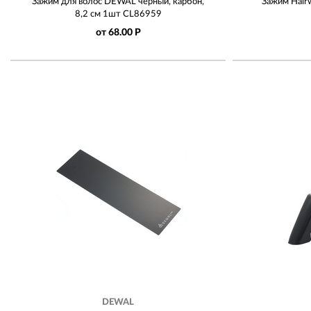
Зажим для волос DEWAL черный, карбон,
Зажим Hairw
8,2 см 1шт CL86959
от 68.00 Р
DEWAL