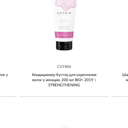
CUTRIN
лос у
Кондиционер-бустер для укрепления
Ша
волос у женщин, 200 мл BIO+ 2019 \
м
STRENGTHENING