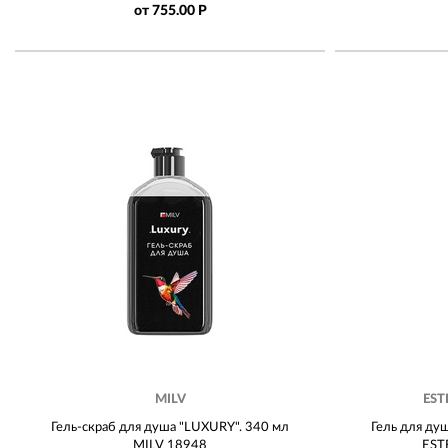
от 755.00 Р
MILV
EST
Гель-скраб для душа "LUXURY". 340 мл
Гель для ду
MILV 18948
EST