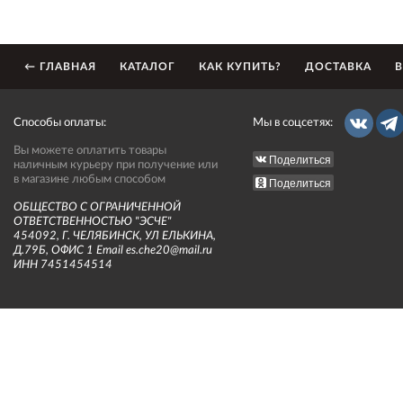
← ГЛАВНАЯ
КАТАЛОГ
КАК КУПИТЬ?
ДОСТАВКА
В
Способы оплаты:
Мы в соцсетях:
Вы можете оплатить товары
Поделиться
наличным курьеру при получение или
в магазине любым способом
Поделиться
ОБЩЕСТВО С ОГРАНИЧЕННОЙ
ОТВЕТСТВЕННОСТЬЮ "ЭСЧЕ"
454092, Г. ЧЕЛЯБИНСК, УЛ ЕЛЬКИНА,
Д.79Б, ОФИС 1 Email es.che20@mail.ru
ИНН 7451454514