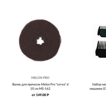
MELON PRO
Валик для причесок Melon Pro "сетка" d
Набор нас
10 см MS-162
машинок 0
от 149.00 Р