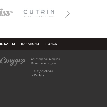
Е КАРТЫ
ВАКАНСИИ
ПОИСК
Сайт сделан в одной
Известной студии
Caйт доработан
в Zenlabs