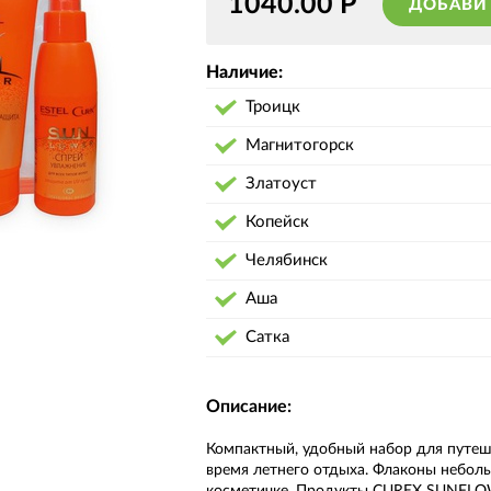
1040.00
Р
ДОБАВИ
Наличие:
Троицк
Магнитогорск
Златоуст
Копейск
Челябинск
Аша
Сатка
Описание:
Компактный, удобный набор для путеш
время летнего отдыха. Флаконы небол