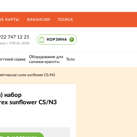
Е КАРТЫ
ВАКАНСИИ
ПОИСК
922 747 12 21
КОРЗИНА
0
ем с 9:00 до 18:00
Оборудование для
огтевой сервис
Тело
салонов красоты
й+маска) curex sunflower CS/N3
) набор
ex sunflower CS/N3