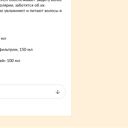
WER обеспечивают защиту волос
олярии, заботятся об их
но увлажняют и питают волосы и
0 мл
фильтром, 150 мл
ей» 100 мл