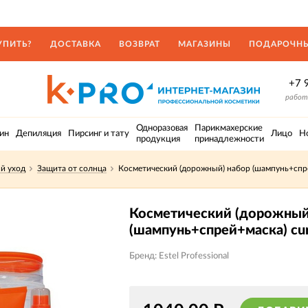
УПИТЬ?
ДОСТАВКА
ВОЗВРАТ
МАГАЗИНЫ
ПОДАРОЧНЫ
+7 
работа
Одноразовая
Парикмахерские
ин
Депиляция
Пирсинг и тату
Лицо
Н
продукция
принадлежности
й уход
Защита от солнца
Косметический (дорожный) набор (шампунь+спре
Косметический (дорожный
(шампунь+спрей+маска) cur
Бренд: Estel Professional