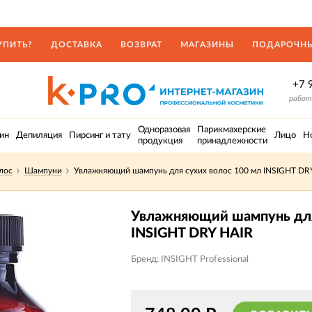
УПИТЬ?
ДОСТАВКА
ВОЗВРАТ
МАГАЗИНЫ
ПОДАРОЧНЫ
+7 
работа
Одноразовая
Парикмахерские
ин
Депиляция
Пирсинг и тату
Лицо
Н
продукция
принадлежности
лос
Шампуни
Увлажняющий шампунь для сухих волос 100 мл INSIGHT DR
Увлажняющий шампунь для
INSIGHT DRY HAIR
Бренд: INSIGHT Professional