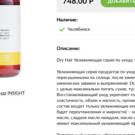
748.00
Р
ДОБАВИТЬ
Наличие:
Челябинск
Описание:
Dry Hair Увлажняющая серия по уходу 
Увлажняющая серия продуктов по уход
пересушенными на солнце, после хими
химических завивок и выпрямлений. Ос
с целью максимально питать сухие, ту
нда INSIGHT
Восстанавливающий уход укрепляет то
эластичность, объем и мягкость, прони
состав входят только увлажняющие ко
будет переутяжеления и жирности) – эк
масло, сладкое масло миндаля, масло 
имеют максимальный увлажняющий эф