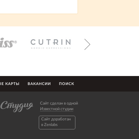
Е КАРТЫ
ВАКАНСИИ
ПОИСК
Сайт сделан в одной
Известной студии
Caйт доработан
в Zenlabs