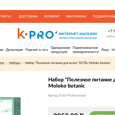
УПИТЬ?
ДОСТАВКА
ВОЗВРАТ
МАГАЗИНЫ
ПОДАРОЧНЫ
+7 
работа
Одноразовая
Парикмахерские
ин
Депиляция
Пирсинг и тату
Лицо
Н
продукция
принадлежности
лос
Наборы
Набор "Полезное питание для волос" ESTEL Moloko botanic
Набор "Полезное питание д
Moloko botanic
Бренд: Estel Professional