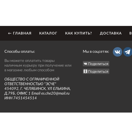
← ГЛАВНАЯ
КАТАЛОГ
КАК КУПИТЬ?
ДОСТАВКА
В
Способы оплаты:
Мы в соцсетях:
Вы можете оплатить товары
Поделиться
наличным курьеру при получение или
в магазине любым способом
Поделиться
ОБЩЕСТВО С ОГРАНИЧЕННОЙ
ОТВЕТСТВЕННОСТЬЮ "ЭСЧЕ"
454092, Г. ЧЕЛЯБИНСК, УЛ ЕЛЬКИНА,
Д.79Б, ОФИС 1 Email es.che20@mail.ru
ИНН 7451454514