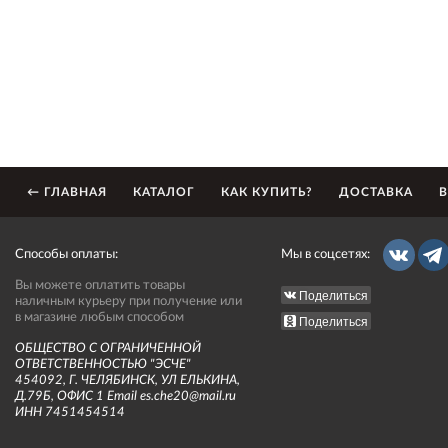
← ГЛАВНАЯ
КАТАЛОГ
КАК КУПИТЬ?
ДОСТАВКА
В
Способы оплаты:
Мы в соцсетях:
Вы можете оплатить товары
Поделиться
наличным курьеру при получение или
в магазине любым способом
Поделиться
ОБЩЕСТВО С ОГРАНИЧЕННОЙ
ОТВЕТСТВЕННОСТЬЮ "ЭСЧЕ"
454092, Г. ЧЕЛЯБИНСК, УЛ ЕЛЬКИНА,
Д.79Б, ОФИС 1 Email es.che20@mail.ru
ИНН 7451454514