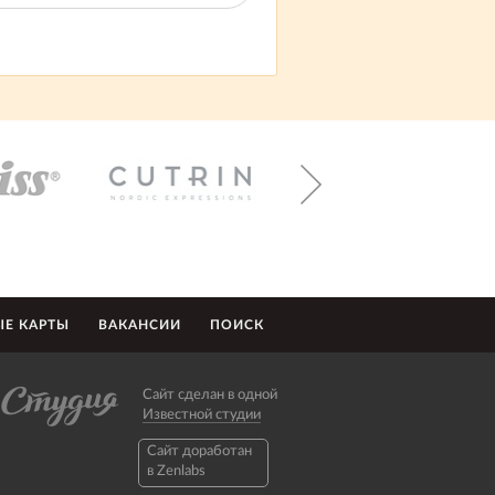
Е КАРТЫ
ВАКАНСИИ
ПОИСК
Сайт сделан в одной
Известной студии
Caйт доработан
в Zenlabs