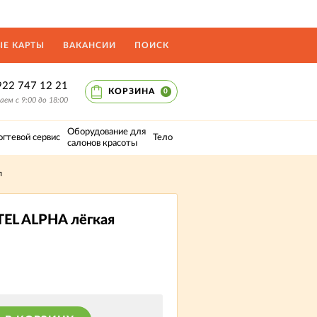
Е КАРТЫ
ВАКАНСИИ
ПОИСК
922 747 12 21
КОРЗИНА
0
ем с 9:00 до 18:00
Оборудование для
огтевой сервис
Тело
салонов красоты
л
TEL ALPHA лёгкая