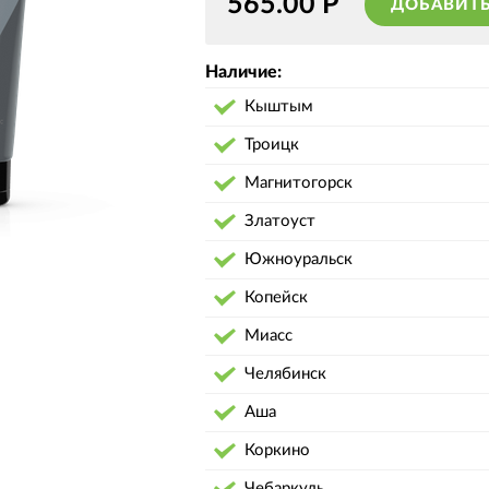
565.00
Р
ДОБАВИТЬ
Наличие:
Кыштым
Троицк
Магнитогорск
Златоуст
Южноуральск
Копейск
Миасс
Челябинск
Аша
Коркино
Чебаркуль