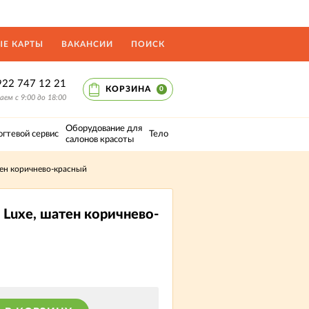
Е КАРТЫ
ВАКАНСИИ
ПОИСК
922 747 12 21
КОРЗИНА
0
ем с 9:00 до 18:00
Оборудование для
огтевой сервис
Тело
салонов красоты
тен коричнево-красный
 Luxe, шатен коричнево-