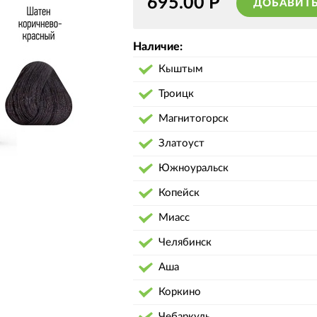
695.00
Р
ДОБАВИТЬ
Наличие:
Кыштым
Троицк
Магнитогорск
Златоуст
Южноуральск
Копейск
Миасс
Челябинск
Аша
Коркино
Чебаркуль