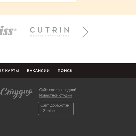
Е КАРТЫ
ВАКАНСИИ
ПОИСК
Сайт сделан в одной
Известной студии
Caйт доработан
в Zenlabs