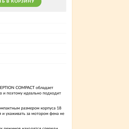
ТЬ В КОРЗИНУ
CEPTION COMPACT обладает
 и поэтому идеально подходит
омпактным размером корпуса 18
 и ухаживать за мотором фена не
х режимов находятся спереди,