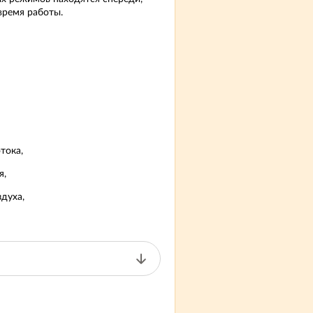
время работы.
тока,
я,
здуха,