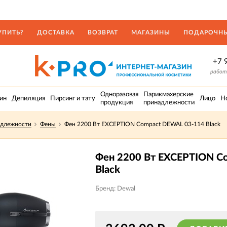
УПИТЬ?
ДОСТАВКА
ВОЗВРАТ
МАГАЗИНЫ
ПОДАРОЧНЫ
+7 
работа
Одноразовая
Парикмахерские
ин
Депиляция
Пирсинг и тату
Лицо
Н
продукция
принадлежности
адлежности
Фены
Фен 2200 Вт EXCEPTION Compact DEWAL 03-114 Black
Фен 2200 Вт EXCEPTION C
Black
Бренд: Dewal