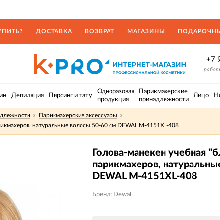
УПИТЬ?
ДОСТАВКА
ВОЗВРАТ
МАГАЗИНЫ
ПОДАРОЧНЫ
+7 
работа
Одноразовая
Парикмахерские
ин
Депиляция
Пирсинг и тату
Лицо
Н
продукция
принадлежности
адлежности
Парикмахерские аксессуары
арикмахеров, натуральные волосы 50-60 см DEWAL M-4151XL-408
Голова-манекен учебная "
парикмахеров, натуральны
DEWAL M-4151XL-408
Бренд: Dewal