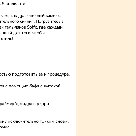
 бриллианта.
кает, как драгоценный камень,
тельного сияния. Погрузитесь в
й гель-лаков Soffit, где каждый
анный для того, чтобы
 стиль!
остью подготовить ее к процедуре.
гтя с помощью бафа с высокой
праймер/дегидратор (при
тину исключительно тонким слоем,
рмис.