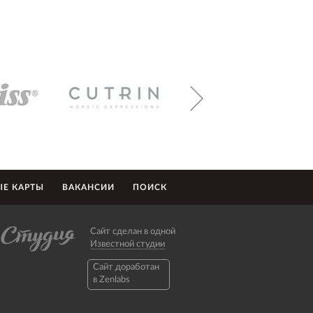
Е КАРТЫ
ВАКАНСИИ
ПОИСК
Сайт сделан в одной
Известной студии
Caйт доработан
в Zenlabs