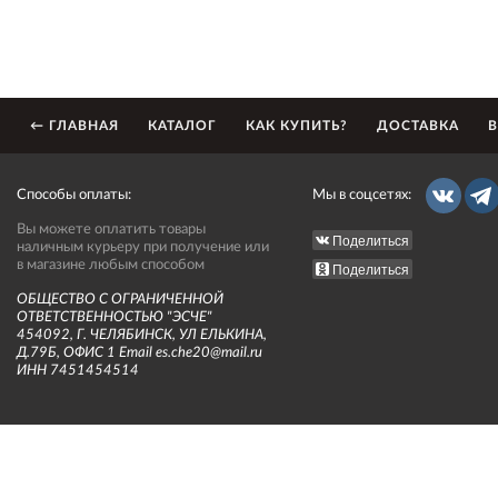
← ГЛАВНАЯ
КАТАЛОГ
КАК КУПИТЬ?
ДОСТАВКА
В
Способы оплаты:
Мы в соцсетях:
Вы можете оплатить товары
Поделиться
наличным курьеру при получение или
в магазине любым способом
Поделиться
ОБЩЕСТВО С ОГРАНИЧЕННОЙ
ОТВЕТСТВЕННОСТЬЮ "ЭСЧЕ"
454092, Г. ЧЕЛЯБИНСК, УЛ ЕЛЬКИНА,
Д.79Б, ОФИС 1 Email es.che20@mail.ru
ИНН 7451454514