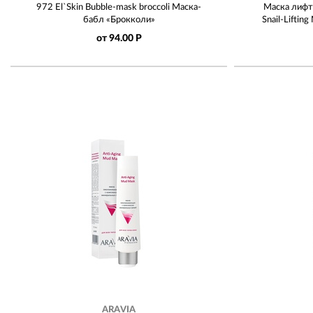
972 El`Skin Bubble-mask broccoli Маска-
Маска лифт
бабл «Брокколи»
Snail-Liftin
от 94.00 Р
ARAVIA