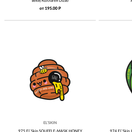
веки) Коллаген Dizao
от 195.00 Р
EL’SKIN
975 El`Skin SOUFFLE-MASK HONEY
974 El`Skin 