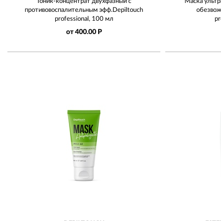
Тоник-концентрат двухфазный с
Маска ультр
противовоспалительным эфф.Depiltouch
обезвож
professional, 100 мл
pr
от 400.00 Р