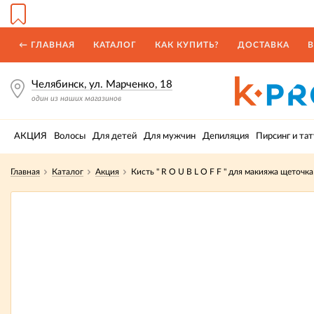
← ГЛАВНАЯ
КАТАЛОГ
КАК КУПИТЬ?
ДОСТАВКА
В
Челябинск, ул. Марченко, 18
один из наших магазинов
АКЦИЯ
Волосы
Для детей
Для мужчин
Депиляция
Пирсинг и тат
Главная
Каталог
Акция
Кисть " R O U B L O F F " для макияжа щеточка